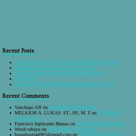
Recent Posts
PENDAFTARAN S1 ILMU KEPERAWATAN RPL
Pendaftaran Mahasiswa Baru Profesi Ners
VISI DAN MISI PRODI DIII KEBIDANAN
BROSUR
PENDAFTARAN PROFESI NERS 2023 GENAP
Recent Comments
Vanchapo AR
on
SEMINAR NASIONAL
MELKIOR A. LUKAS. ST., SP., M. T
on
SEMINAR
NASIONAL
Francisco Jupriyanto Manao
on
SEMINAR NASIONAL
Windi rahayu
on
SEMINAR NASIONAL
hasanbasri44985@gmail.com
on
PEMILIHAN KETUA