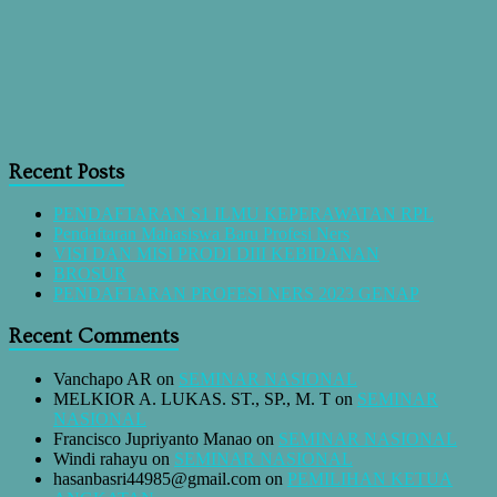
Recent Posts
PENDAFTARAN S1 ILMU KEPERAWATAN RPL
Pendaftaran Mahasiswa Baru Profesi Ners
VISI DAN MISI PRODI DIII KEBIDANAN
BROSUR
PENDAFTARAN PROFESI NERS 2023 GENAP
Recent Comments
Vanchapo AR
on
SEMINAR NASIONAL
MELKIOR A. LUKAS. ST., SP., M. T
on
SEMINAR
NASIONAL
Francisco Jupriyanto Manao
on
SEMINAR NASIONAL
Windi rahayu
on
SEMINAR NASIONAL
hasanbasri44985@gmail.com
on
PEMILIHAN KETUA