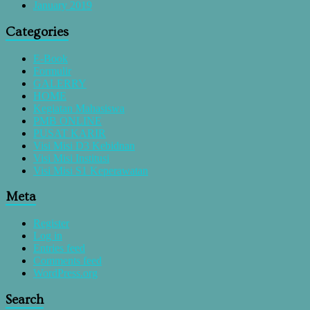
January 2019
Categories
E-Book
Formulir
GALERRY
HOME
Kegiatan Mahasiswa
PMB ONLINE
PUSAT KARIR
Visi Misi D3 Kebidnan
Visi Misi Institusi
Visi Misi S1 Keperawatan
Meta
Register
Log in
Entries feed
Comments feed
WordPress.org
Search