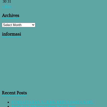
30
31
« May
Archives
informasi
Recent Posts
PENDAFTARAN S1 ILMU KEPERAWATAN RPL
Pendaftaran Mahasiswa Baru Profesi Ners