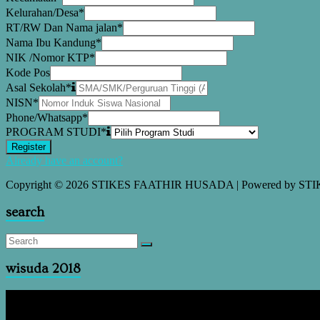
Kelurahan/Desa
*
RT/RW Dan Nama jalan
*
Nama Ibu Kandung
*
NIK /Nomor KTP
*
Kode Pos
Asal Sekolah
*
NISN
*
Phone/Whatsapp
*
PROGRAM STUDI
*
Register
Already have an account?
Copyright © 2026 STIKES FAATHIR HUSADA | Powered by 
search
wisuda 2018