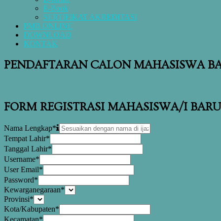
E-Book
SERTIFIKAT AKREDITASI
PMB ONLINE
DOWNLOAD
KONTAK
PENDAFTARAN CALON MAHASISWA BAR
FORM REGISTRASI MAHASISWA/I BARU 
Nama Lengkap
*
Tempat Lahir
*
Tanggal Lahir
*
Username
*
User Email
*
Password
*
Kewarganegaraan
*
Provinsi
*
Kota/Kabupaten
*
Kecamatan
*