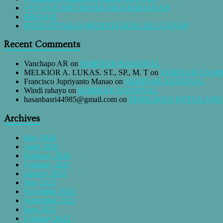
VISI DAN MISI PRODI DIII KEBIDANAN
BROSUR
PENDAFTARAN PROFESI NERS 2023 GENAP
Recent Comments
Vanchapo AR
on
SEMINAR NASIONAL
MELKIOR A. LUKAS. ST., SP., M. T
on
SEMINAR NASI
Francisco Jupriyanto Manao
on
SEMINAR NASIONAL
Windi rahayu
on
SEMINAR NASIONAL
hasanbasri44985@gmail.com
on
PEMILIHAN KETUA AN
Archives
May 2026
April 2026
February 2026
February 2025
January 2024
May 2023
November 2022
September 2022
June 2022
February 2022